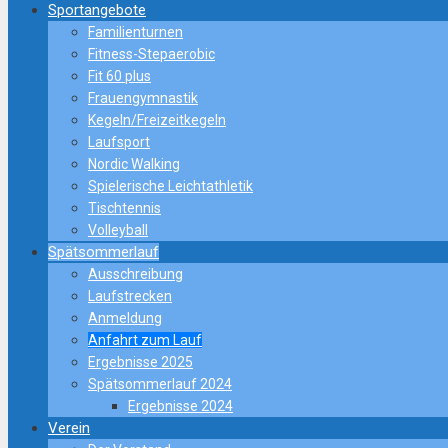
Sportangebote
Familienturnen
Fitness-Stepaerobic
Fit 60 plus
Frauengymnastik
Kegeln/Freizeitkegeln
Laufsport
Nordic Walking
Spielerische Leichtathletik
Tischtennis
Volleyball
Spätsommerlauf
Ausschreibung
Laufstrecken
Anmeldung
Anfahrt zum Lauf
Ergebnisse 2025
Spätsommerlauf 2024
Ergebnisse 2024
Verein