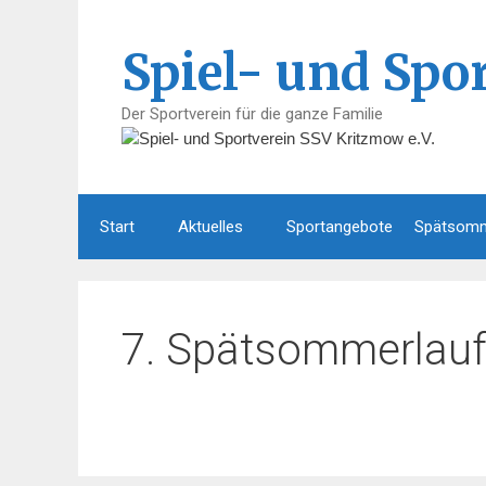
Zum
Inhalt
Spiel- und Spo
springen
Der Sportverein für die ganze Familie
Start
Aktuelles
Sportangebote
Spätsomm
7. Spätsommerlau