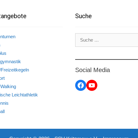
tangebote
Suche
Suche
enturnen
nach:
s
plus
gymnastik
Social Media
/Freizeitkegeln
ort
Facebook
YouTube
 Walking
ische Leichtathletik
ennis
all