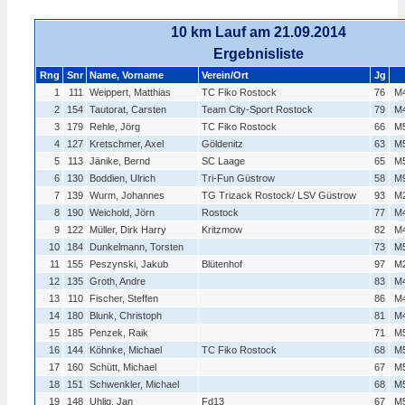
10 km Lauf am 21.09.2014
Ergebnisliste
Rng
Snr
Name, Vorname
Verein/Ort
Jg
1
111
Weippert, Matthias
TC Fiko Rostock
76
M
2
154
Tautorat, Carsten
Team City-Sport Rostock
79
M
3
179
Rehle, Jörg
TC Fiko Rostock
66
M
4
127
Kretschmer, Axel
Göldenitz
63
M
5
113
Jänike, Bernd
SC Laage
65
M
6
130
Boddien, Ulrich
Tri-Fun Güstrow
58
M
7
139
Wurm, Johannes
TG Trizack Rostock/ LSV Güstrow
93
M
8
190
Weichold, Jörn
Rostock
77
M
9
122
Müller, Dirk Harry
Kritzmow
82
M
10
184
Dunkelmann, Torsten
73
M
11
155
Peszynski, Jakub
Blütenhof
97
M
12
135
Groth, Andre
83
M
13
110
Fischer, Steffen
86
M
14
180
Blunk, Christoph
81
M
15
185
Penzek, Raik
71
M
16
144
Köhnke, Michael
TC Fiko Rostock
68
M
17
160
Schütt, Michael
67
M
18
151
Schwenkler, Michael
68
M
19
148
Uhlig, Jan
Fd13
67
M