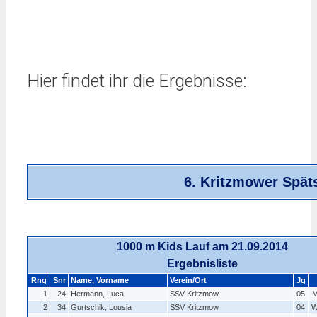
Hier findet ihr die Ergebnisse:
6. Kritzmower Spä
1000 m Kids Lauf am 21.09.2014
Ergebnisliste
Rng
Snr
Name, Vorname
Verein/Ort
Jg
1
24
Hermann, Luca
SSV Kritzmow
05
M
2
34
Gurtschik, Lousia
SSV Kritzmow
04
W