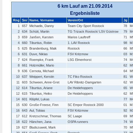
6 km Lauf am 21.09.2014
Ergebnisliste
Rng
Snr
Name, Vorname
Verein/Ort
Jg
1
657
Michaelis, Danny
Team City-Sport Rostock
78
M
2
634
Schütt, Martin
TG Trizack Rostock/ LSV Güstrow
79
M
3
659
Janßen, Karsten
Marios Lauftreff
71
M
4
660
Tiburtius, Robin
1. LAV Rostock
98
M
5
625
Brandenburg, Maik
Rostock
66
M
6
631
Duve, Niklas
FSV Kritzmow
03
M
7
624
Roempke, Frank
LSG Elmenhorst
74
M
8
661
Holzmüller, Mario
62
M
9
636
Cernota, Michael
64
M
10
637
Weippert, Kerstin
TC Fiko Rostock
81
W
11
603
Schween, Anne-Gret
LAV Ribnitz-Damgarten
62
W
12
614
Tiburtius, Ariane
De Heidehoppers
65
W
12
615
Tiburtius, Heiko
De Heidehoppers
62
M
14
601
Klöpfel, Lukas
77
M
15
630
Große-Freese, Finn
SC Empor Rostock 2000
01
M
16
643
Aul, Tobias
FSV Kritzmow
92
M
17
612
Kretzschmar, Thomas
SC Laage
69
M
18
622
Hänchen, Jana
OSPA runners
74
W
19
627
Bludszuweit, Mark
70
M