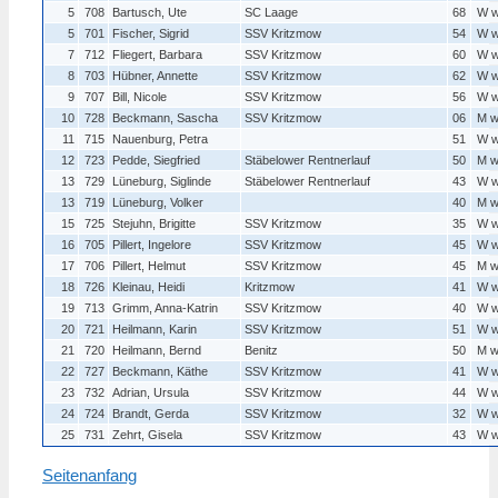
5
708
Bartusch, Ute
SC Laage
68
W 
5
701
Fischer, Sigrid
SSV Kritzmow
54
W 
7
712
Fliegert, Barbara
SSV Kritzmow
60
W 
8
703
Hübner, Annette
SSV Kritzmow
62
W 
9
707
Bill, Nicole
SSV Kritzmow
56
W 
10
728
Beckmann, Sascha
SSV Kritzmow
06
M 
11
715
Nauenburg, Petra
51
W 
12
723
Pedde, Siegfried
Stäbelower Rentnerlauf
50
M 
13
729
Lüneburg, Siglinde
Stäbelower Rentnerlauf
43
W 
13
719
Lüneburg, Volker
40
M 
15
725
Stejuhn, Brigitte
SSV Kritzmow
35
W 
16
705
Pillert, Ingelore
SSV Kritzmow
45
W 
17
706
Pillert, Helmut
SSV Kritzmow
45
M 
18
726
Kleinau, Heidi
Kritzmow
41
W 
19
713
Grimm, Anna-Katrin
SSV Kritzmow
40
W 
20
721
Heilmann, Karin
SSV Kritzmow
51
W 
21
720
Heilmann, Bernd
Benitz
50
M 
22
727
Beckmann, Käthe
SSV Kritzmow
41
W 
23
732
Adrian, Ursula
SSV Kritzmow
44
W 
24
724
Brandt, Gerda
SSV Kritzmow
32
W 
25
731
Zehrt, Gisela
SSV Kritzmow
43
W 
Seitenanfang