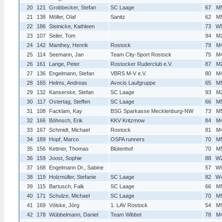
20
121
Grobbecker, Stefan
SC Laage
67
M
21
138
Möller, Olaf
Sanitz
62
M
22
186
Steinicke, Kathleen
73
W
23
107
Seiler, Tom
94
M
24
142
Manthey, Henrik
Rostock
79
M
25
114
Seemann, Jan
Team City-Sport Rostock
75
M
26
161
Lange, Peter
Rostocker Ruderclub e.V.
87
M
27
136
Engelmann, Stefan
VBRS M-V e.V.
80
M
28
165
Helms, Andreas
Avocis Laufgruppe
65
M
29
132
Kanserske, Stefan
SC Laage
93
M
30
117
Ostertag, Steffen
SC Laage
66
M
31
108
Facklam, Kay
BSG Sparkasse Mecklenburg-NW
73
M
32
166
Böhnsch, Erik
KKV Kritzmow
84
M
33
167
Schmidt, Michael
Rostock
81
M
34
189
Hopf, Marco
OSPA runners
70
M
35
156
Kettner, Thomas
Blütenhof
70
M
36
159
Joost, Sophie
88
W
37
168
Engelmann Dr., Sabine
57
W
38
119
Holzmüller, Stefanie
SC Laage
82
W
39
115
Bartusch, Falk
SC Laage
66
M
40
171
Schulze, Michael
SC Laage
70
M
41
169
Völske, Jörg
1. LAV Rostock
54
M
42
178
Wübbelmann, Daniel
Team Wibbel
78
M