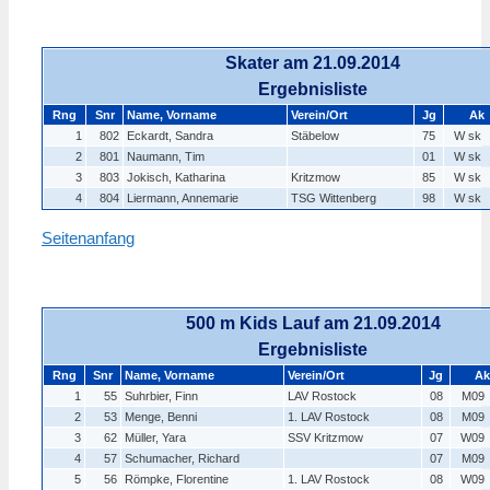
Skater am 21.09.2014
Ergebnisliste
Rng
Snr
Name, Vorname
Verein/Ort
Jg
Ak
1
802
Eckardt, Sandra
Stäbelow
75
W sk
2
801
Naumann, Tim
01
W sk
3
803
Jokisch, Katharina
Kritzmow
85
W sk
4
804
Liermann, Annemarie
TSG Wittenberg
98
W sk
Seitenanfang
500 m Kids Lauf am 21.09.2014
Ergebnisliste
Rng
Snr
Name, Vorname
Verein/Ort
Jg
Ak
1
55
Suhrbier, Finn
LAV Rostock
08
M09
2
53
Menge, Benni
1. LAV Rostock
08
M09
3
62
Müller, Yara
SSV Kritzmow
07
W09
4
57
Schumacher, Richard
07
M09
5
56
Römpke, Florentine
1. LAV Rostock
08
W09