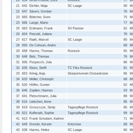
20
654
Groß-Freese, Dorit
Rostock
77
W
21
642
Eichler, Maja
SC Laage
00
W
22
647
Sävert, Gordan
76
M
23
665
Böttcher, Sven
75
M
23
666
Lange, Mario
77
M
25
663
Erdmann, Frank
SV Pastow
62
M
26
604
Petzold, Juliane
78
W
27
617
Raith, Marcel
SC Laage
80
M
28
650
De Cahsan, Andre
68
M
29
658
Harms, Thomas
Rostock
65
M
30
648
Belz, Thomas
76
M
31
656
Pospecch, Jola
86
W
32
635
Klose, Steffi
TC Fiko Rostock
81
W
33
653
König, Anja
Skisportverein Ostseeküste
86
W
34
633
Möller, Christoph
68
M
35
620
Höffer, Gunter
62
M
36
646
Zeplien, Hannes
03
M
37
641
Pietschmann, Julia
88
W
38
616
Liebchen, Anne
85
W
39
619
Groszczyk, Sindy
Tagespflege Rostock
85
W
40
621
Kufferath, Sophie
Tagespflege Rostock
99
W
41
613
Frank Schubert, Kathrin
71
W
42
649
Drexler, Kerstin
Kritzmow
68
W
43
638
Harms, Heike
SC Laage
66
W