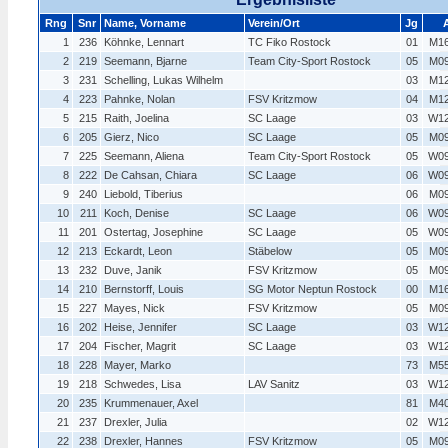
Rng
Snr
Name, Vorname
Verein/Ort
Jg
1
236
Köhnke, Lennart
TC Fiko Rostock
01
M1
2
219
Seemann, Bjarne
Team City-Sport Rostock
05
M0
3
231
Schelling, Lukas Wilhelm
03
M1
4
223
Pahnke, Nolan
FSV Kritzmow
04
M1
5
215
Raith, Joelina
SC Laage
03
W1
6
205
Gierz, Nico
SC Laage
05
M0
7
225
Seemann, Aliena
Team City-Sport Rostock
05
W0
8
222
De Cahsan, Chiara
SC Laage
06
W0
9
240
Liebold, Tiberius
06
M0
10
211
Koch, Denise
SC Laage
06
W0
11
201
Ostertag, Josephine
SC Laage
05
W0
12
213
Eckardt, Leon
Stäbelow
05
M0
13
232
Duve, Janik
FSV Kritzmow
05
M0
14
210
Bernstorff, Louis
SG Motor Neptun Rostock
00
M1
15
227
Mayes, Nick
FSV Kritzmow
05
M0
16
202
Heise, Jennifer
SC Laage
03
W1
17
204
Fischer, Magrit
SC Laage
03
W1
18
228
Mayer, Marko
73
M5
19
218
Schwedes, Lisa
LAV Sanitz
03
W1
20
235
Krummenauer, Axel
81
M4
21
237
Drexler, Julia
02
W1
22
238
Drexler, Hannes
FSV Kritzmow
05
M0