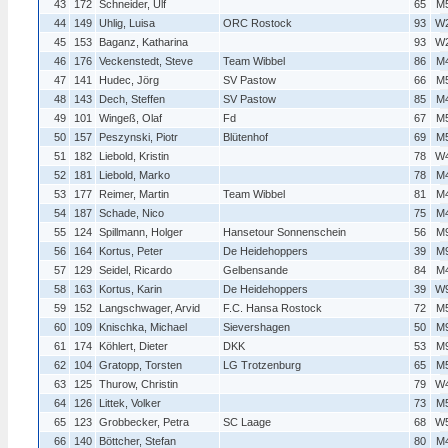
43
172
Schneider, Ulf
65
M
44
149
Uhlig, Luisa
ORC Rostock
93
W
45
153
Baganz, Katharina
93
W
46
176
Veckenstedt, Steve
Team Wibbel
86
M
47
141
Hudec, Jörg
SV Pastow
66
M
48
143
Dech, Steffen
SV Pastow
85
M
49
101
Wingeß, Olaf
Fd
67
M
50
157
Peszynski, Piotr
Blütenhof
69
M
51
182
Liebold, Kristin
78
W
52
181
Liebold, Marko
78
M
53
177
Reimer, Martin
Team Wibbel
81
M
54
187
Schade, Nico
75
M
55
124
Spillmann, Holger
Hansetour Sonnenschein
56
M
56
164
Kortus, Peter
De Heidehoppers
39
M
57
129
Seidel, Ricardo
Gelbensande
84
M
58
163
Kortus, Karin
De Heidehoppers
39
W
59
152
Langschwager, Arvid
F.C. Hansa Rostock
72
M
60
109
Knischka, Michael
Sievershagen
50
M
61
174
Köhlert, Dieter
DKK
53
M
62
104
Gratopp, Torsten
LG Trotzenburg
65
M
63
125
Thurow, Christin
79
W
64
126
Littek, Volker
73
M
65
123
Grobbecker, Petra
SC Laage
68
W
66
140
Böttcher, Stefan
80
M