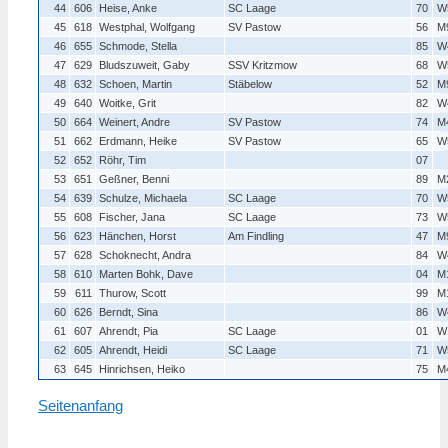
44
606
Heise, Anke
SC Laage
70
W
45
618
Westphal, Wolfgang
SV Pastow
56
M
46
655
Schmode, Stella
85
W
47
629
Bludszuweit, Gaby
SSV Kritzmow
68
W
48
632
Schoen, Martin
Stäbelow
52
M
49
640
Woitke, Grit
82
W
50
664
Weinert, Andre
SV Pastow
74
M
51
662
Erdmann, Heike
SV Pastow
65
W
52
652
Röhr, Tim
07
53
651
Geßner, Benni
89
M
54
639
Schulze, Michaela
SC Laage
70
W
55
608
Fischer, Jana
SC Laage
73
W
56
623
Hänchen, Horst
Am Findling
47
M
57
628
Schoknecht, Andra
84
W
58
610
Marten Bohk, Dave
04
M
59
611
Thurow, Scott
99
M
60
626
Berndt, Sina
86
W
61
607
Ahrendt, Pia
SC Laage
01
W
62
605
Ahrendt, Heidi
SC Laage
71
W
63
645
Hinrichsen, Heiko
75
M
Seitenanfang