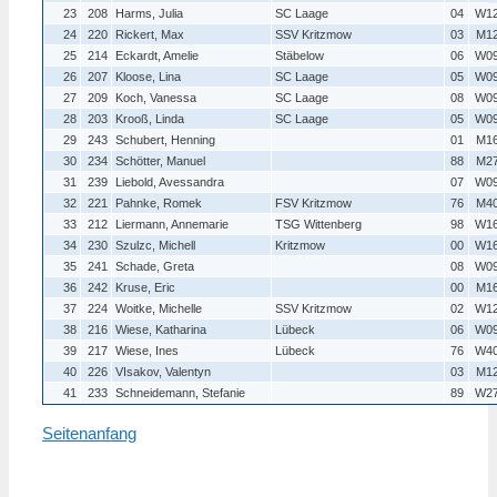
23
208
Harms, Julia
SC Laage
04
W1
24
220
Rickert, Max
SSV Kritzmow
03
M1
25
214
Eckardt, Amelie
Stäbelow
06
W0
26
207
Kloose, Lina
SC Laage
05
W0
27
209
Koch, Vanessa
SC Laage
08
W0
28
203
Krooß, Linda
SC Laage
05
W0
29
243
Schubert, Henning
01
M1
30
234
Schötter, Manuel
88
M2
31
239
Liebold, Avessandra
07
W0
32
221
Pahnke, Romek
FSV Kritzmow
76
M4
33
212
Liermann, Annemarie
TSG Wittenberg
98
W1
34
230
Szulzc, Michell
Kritzmow
00
W1
35
241
Schade, Greta
08
W0
36
242
Kruse, Eric
00
M1
37
224
Woitke, Michelle
SSV Kritzmow
02
W1
38
216
Wiese, Katharina
Lübeck
06
W0
39
217
Wiese, Ines
Lübeck
76
W4
40
226
VIsakov, Valentyn
03
M1
41
233
Schneidemann, Stefanie
89
W2
Seitenanfang