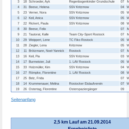
3
18
Schroeder, Ayk
Regenbogenkinder Grundschule
07
M
4
31
Beese, Helena
SSV Kritzmow
04
W
5
23
Verner, Nora
SSV Kritzmow
05
W
6
12
Keil, Anica
SSV Kritzmow
05
W
7
22
Rickert, Paula
SSV Kritzmow
08
W
8
30
Beese, Felix
07
M
9
21
Tautorat, Kalle
Team City-Sport Rostock
07
M
10
29
Weippert, Lene
TC Fiko Rostock
05
W
11
28
Ziegler, Lena
Kritzmow
05
W
12
11
Brötzmann, Noel-Yannick
Rostock
07
M
13
16
Keil, Pia
SSV Kritzmow
03
W
14
17
Burmeister, Juli
1. LAV Rostock
05
W
15
33
Holzmüller, Kim
SSV Kritzmow
04
W
16
27
Römpke, Florentine
1. LAV Rostock
08
W
17
25
Belz, Frida
07
W
18
14
Krummenauer, Melina
Rostocker Eislaufverein
07
W
19
26
Ostertag, Florentine
Osterspaziergänger
09
Seitenanfang
2,5 km Lauf am 21.09.2014
Ergebnisliste