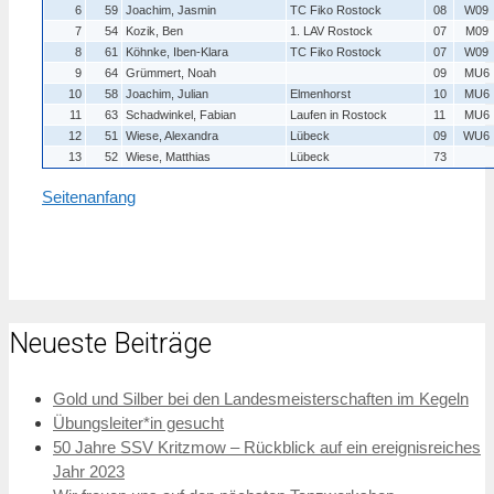
6
59
Joachim, Jasmin
TC Fiko Rostock
08
W09
7
54
Kozik, Ben
1. LAV Rostock
07
M09
8
61
Köhnke, Iben-Klara
TC Fiko Rostock
07
W09
9
64
Grümmert, Noah
09
MU6
10
58
Joachim, Julian
Elmenhorst
10
MU6
11
63
Schadwinkel, Fabian
Laufen in Rostock
11
MU6
12
51
Wiese, Alexandra
Lübeck
09
WU6
13
52
Wiese, Matthias
Lübeck
73
Seitenanfang
Neueste Beiträge
Gold und Silber bei den Landesmeisterschaften im Kegeln
Übungsleiter*in gesucht
50 Jahre SSV Kritzmow – Rückblick auf ein ereignisreiches
Jahr 2023