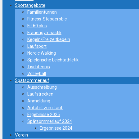
Sportangebote
Familienturnen
Fitness-Stepaerobic
Fit 60 plus
Frauengymnastik
Kegeln/Freizeitkegeln
Laufsport
Nordic Walking
Spielerische Leichtathletik
Tischtennis
Volleyball
Spätsommerlauf
Ausschreibung
Laufstrecken
Anmeldung
Anfahrt zum Lauf
Ergebnisse 2025
Spätsommerlauf 2024
Ergebnisse 2024
Verein