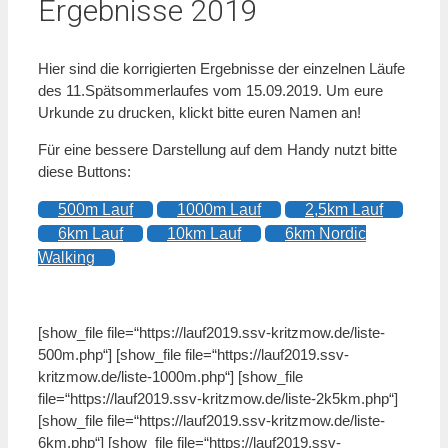
Ergebnisse 2019
Hier sind die korrigierten Ergebnisse der einzelnen Läufe
des 11.Spätsommerlaufes vom 15.09.2019. Um eure
Urkunde zu drucken, klickt bitte euren Namen an!
Für eine bessere Darstellung auf dem Handy nutzt bitte
diese Buttons:
500m Lauf
1000m Lauf
2,5km Lauf
6km Lauf
10km Lauf
6km Nordic
Walking
[show_file file=“https://lauf2019.ssv-kritzmow.de/liste-
500m.php“] [show_file file=“https://lauf2019.ssv-
kritzmow.de/liste-1000m.php“] [show_file
file=“https://lauf2019.ssv-kritzmow.de/liste-2k5km.php“]
[show_file file=“https://lauf2019.ssv-kritzmow.de/liste-
6km.php“] [show_file file=“https://lauf2019.ssv-