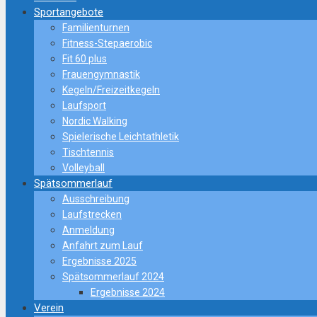
Sportangebote
Familienturnen
Fitness-Stepaerobic
Fit 60 plus
Frauengymnastik
Kegeln/Freizeitkegeln
Laufsport
Nordic Walking
Spielerische Leichtathletik
Tischtennis
Volleyball
Spätsommerlauf
Ausschreibung
Laufstrecken
Anmeldung
Anfahrt zum Lauf
Ergebnisse 2025
Spätsommerlauf 2024
Ergebnisse 2024
Verein