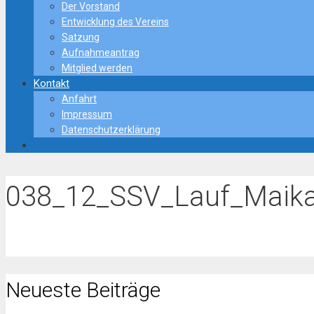
Der Vorstand
Entwicklung des Vereins
Satzung
Aufnahmeantrag
Mitglied werden
Kontakt
Anfahrt
Impressum
Datenschutzerklärung
038_12_SSV_Lauf_Maik
Neueste Beiträge