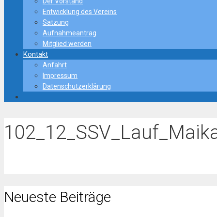
Der Vorstand
Entwicklung des Vereins
Satzung
Aufnahmeantrag
Mitglied werden
Kontakt
Anfahrt
Impressum
Datenschutzerklärung
102_12_SSV_Lauf_Maik
Neueste Beiträge