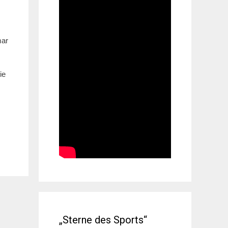
mar
ie
„Sterne des Sports“